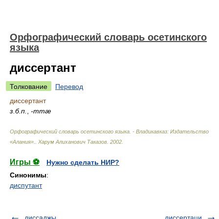
Орфографический словарь осетинского
языка
диссертант
Толкование
Перевод
диссертант
з.б.п.
,
-ттæ
Орфографический словарь осетинского языка. - Владикавказ: Издательство
«Алания».
.
Харум Алиханович Таказов
.
2002
.
Игры ⚽
Нужно сделать НИР?
Синонимы
:
диспутант
диссаджы
диссертаци