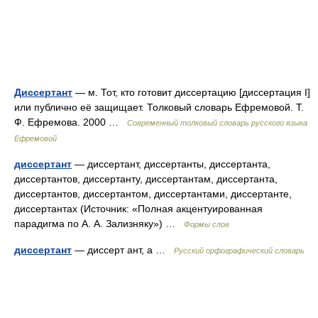
Диссертант
— м. Тот, кто готовит диссертацию [диссертация I]
или публично её защищает. Толковый словарь Ефремовой. Т.
Ф. Ефремова. 2000 …
Современный толковый словарь русского языка
Ефремовой
диссертант
— диссертант, диссертанты, диссертанта,
диссертантов, диссертанту, диссертантам, диссертанта,
диссертантов, диссертантом, диссертантами, диссертанте,
диссертантах (Источник: «Полная акцентуированная
парадигма по А. А. Зализняку») …
Формы слов
диссертант
— диссерт ант, а …
Русский орфографический словарь