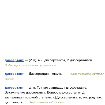
диссертант
— (2 м); мн. диссерта/нты, Р. диссерта/нтов …
Орфографический словарь русского языка
диссертант
— Диссертация яклаучы …
Татар теленең аңлатмалы
сүзлеге
диссертант
— а; м. Тот, кто защищает диссертацию.
Выступление диссертанта. Вопрос к диссертанту. Д.
заслуживает искомой степени. ◁ Диссертантка, и; мн. род. ток,
дат. ткам; ж …
Энциклопедический словарь