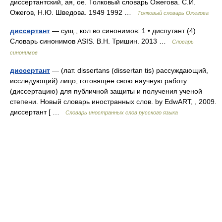
диссертантский, ая, ое. Толковый словарь Ожегова. С.И.
Ожегов, Н.Ю. Шведова. 1949 1992 …
Толковый словарь Ожегова
диссертант
— сущ., кол во синонимов: 1 • диспутант (4)
Словарь синонимов ASIS. В.Н. Тришин. 2013 …
Словарь
синонимов
диссертант
— (лат. dissertans (dissertan tis) рассуждающий,
исследующий) лицо, готовящее свою научную работу
(диссертацию) для публичной защиты и получения ученой
степени. Новый словарь иностранных слов. by EdwART, , 2009.
диссертант [ …
Словарь иностранных слов русского языка